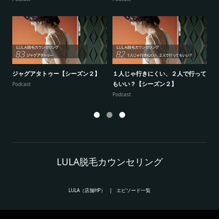
ジャグアタトゥー【シーズン２】
１人じゃ行きにくい、２人で行って
7
もいい？【シーズン２】
供
Podcast
Podcast
Po
LULA脱毛カウンセリング
LULA（店舗HP）
エピソード一覧