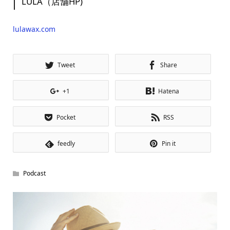
LULA（店舗HP)
lulawax.com
Tweet
Share
+1
Hatena
Pocket
RSS
feedly
Pin it
Podcast