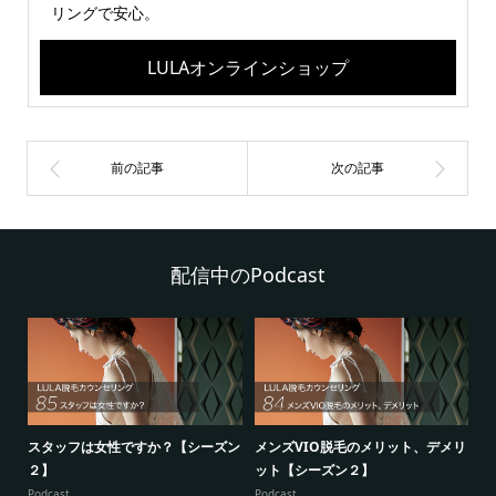
リングで安心。
LULAオンラインショップ
配信中のPodcast
シ
スタッフは女性ですか？【シーズン
メンズVIO脱毛のメリット、デメリ
5
２】
ット【シーズン２】
ー
Podcast
Podcast
Po