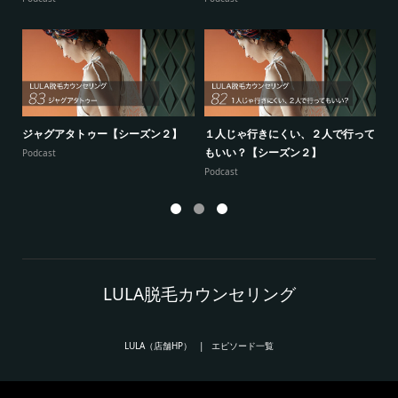
ジャグアタトゥー【シーズン２】
１人じゃ行きにくい、２人で行って
7
もいい？【シーズン２】
供
Podcast
Podcast
Po
LULA脱毛カウンセリング
LULA（店舗HP）
エピソード一覧