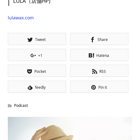
LULA（店舗HP)
lulawax.com
Tweet
Share
+1
Hatena
Pocket
RSS
feedly
Pin it
Podcast