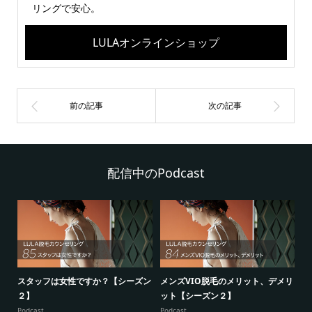
リングで安心。
LULAオンラインショップ
配信中のPodcast
シ
スタッフは女性ですか？【シーズン
メンズVIO脱毛のメリット、デメリ
5
２】
ット【シーズン２】
ー
Podcast
Podcast
Po