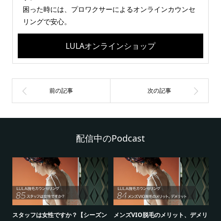
困った時には、プロワクサーによるオンラインカウンセ
リングで安心。
LULAオンラインショップ
配信中のPodcast
シ
スタッフは女性ですか？【シーズン
メンズVIO脱毛のメリット、デメリ
5