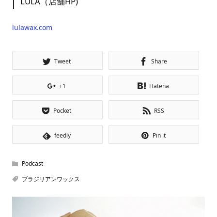
LULA（店舗HP)
lulawax.com
Tweet
Share
+1
Hatena
Pocket
RSS
feedly
Pin it
Podcast
ブラジリアンワックス