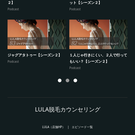
２】
ット【シーズン２】
ー
Podcast
Podcast
Po
ジャグアタトゥー【シーズン２】
１人じゃ行きにくい、２人で行って
7
もいい？【シーズン２】
供
Podcast
Podcast
Po
LULA脱毛カウンセリング
LULA（店舗HP）
エピソード一覧