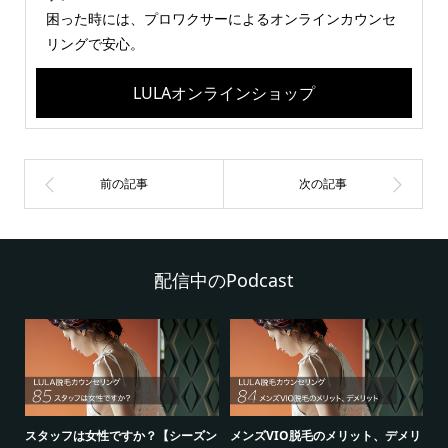
困った時には、プロワクサーによるオンラインカウンセ
リングで安心。
LULAオンラインショップ
配信中のPodcast
シ
スタッフは女性ですか？【シーズン
メンズVIO脱毛のメリット、デメリ
5