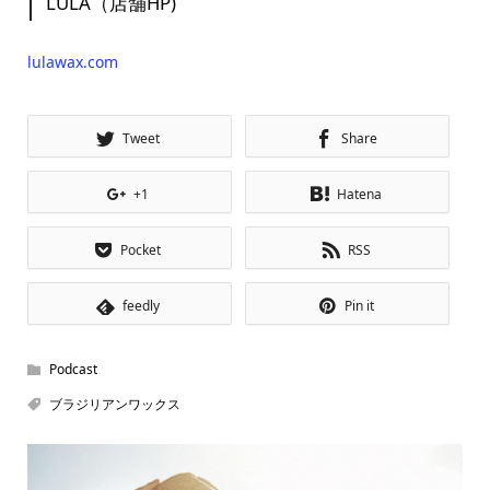
LULA（店舗HP)
lulawax.com
Tweet
Share
+1
Hatena
Pocket
RSS
feedly
Pin it
Podcast
ブラジリアンワックス