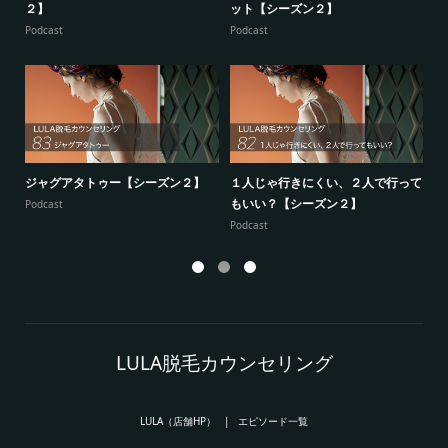
２】
ット【シーズン２】
ー
Podcast
Podcast
Po
ジャグアタトゥー【シーズン２】
１人じゃ行きにくい、２人で行って
7
もいい？【シーズン２】
供
Podcast
Podcast
Po
LULA脱毛カウンセリング
LULA（店舗HP）
エピソード一覧