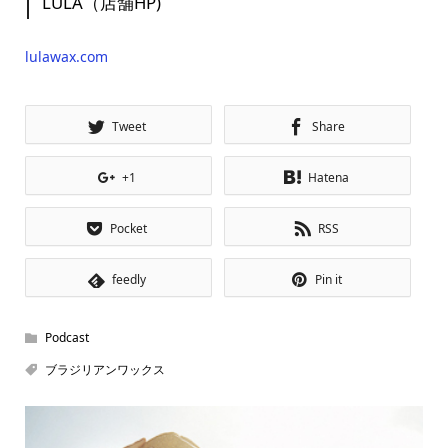
LULA（店舗HP)
lulawax.com
Tweet
Share
+1
Hatena
Pocket
RSS
feedly
Pin it
Podcast
ブラジリアンワックス