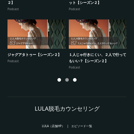
２】
ット【シーズン２】
ー
Podcast
Podcast
Po
ジャグアタトゥー【シーズン２】
１人じゃ行きにくい、２人で行って
7
もいい？【シーズン２】
供
Podcast
Podcast
Po
LULA脱毛カウンセリング
LULA（店舗HP）
エピソード一覧