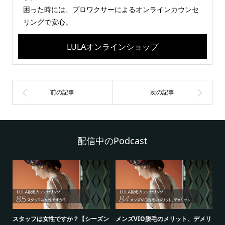
困った時には、プロワクサーによるオンラインカウンセ
リングで安心。
LULAオンラインショップ
配信中のPodcast
シ
スタッフは女性ですか？【シーズン
メンズVIO脱毛のメリット、デメリ
5