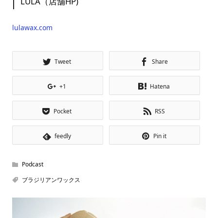
LULA（店舗HP)
lulawax.com
Tweet
Share
+1
Hatena
Pocket
RSS
feedly
Pin it
Podcast
ブラジリアンワックス