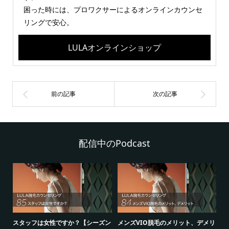
困った時には、プロワクサーによるオンラインカウンセ
リングで安心。
LULAオンラインショップ
配信中のPodcast
シ
スタッフは女性ですか？【シーズン
メンズVIO脱毛のメリット、デメリ
5