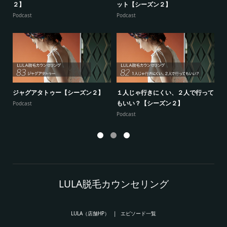
２】
ット【シーズン２】
ー
Podcast
Podcast
Po
ジャグアタトゥー【シーズン２】
１人じゃ行きにくい、２人で行って
7
もいい？【シーズン２】
供
Podcast
Podcast
Po
LULA脱毛カウンセリング
LULA（店舗HP）
エピソード一覧