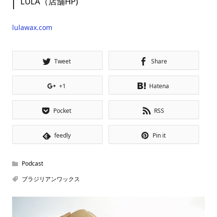
LULA（店舗HP)
lulawax.com
Tweet
Share
+1
Hatena
Pocket
RSS
feedly
Pin it
Podcast
ブラジリアンワックス