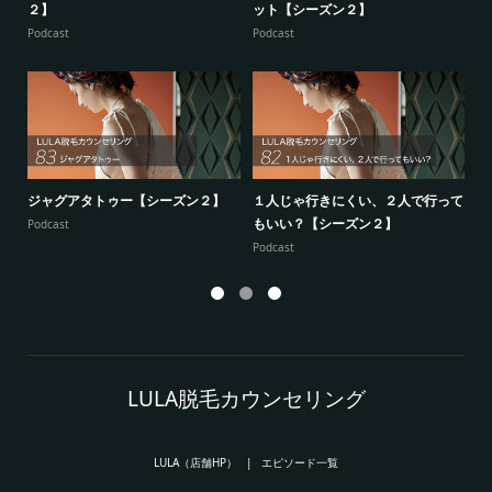
２】
ット【シーズン２】
ー
Podcast
Podcast
Po
ジャグアタトゥー【シーズン２】
１人じゃ行きにくい、２人で行って
7
もいい？【シーズン２】
供
Podcast
Podcast
Po
LULA脱毛カウンセリング
LULA（店舗HP）
エピソード一覧