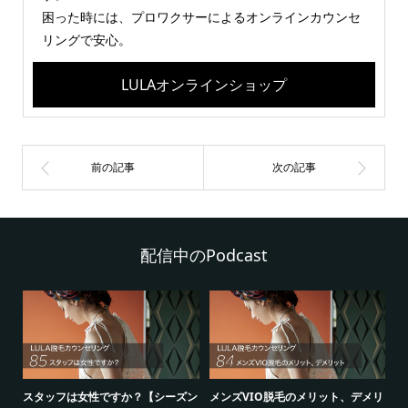
困った時には、プロワクサーによるオンラインカウンセ
リングで安心。
LULAオンラインショップ
配信中のPodcast
シ
スタッフは女性ですか？【シーズン
メンズVIO脱毛のメリット、デメリ
5