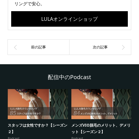
リングで安心。
LULAオンラインショップ
配信中のPodcast
シ
スタッフは女性ですか？【シーズン
メンズVIO脱毛のメリット、デメリ
5
２】
ット【シーズン２】
ー
Podcast
Podcast
Po