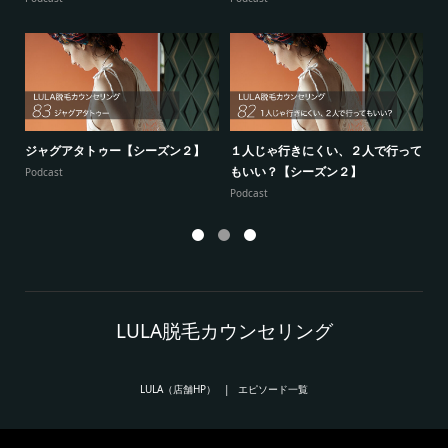
ジャグアタトゥー【シーズン２】
１人じゃ行きにくい、２人で行って
7
もいい？【シーズン２】
供
Podcast
Podcast
Po
LULA脱毛カウンセリング
LULA（店舗HP）
エピソード一覧