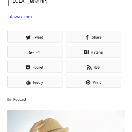
LULA（店舗HP)
lulawax.com
Tweet
Share
+1
Hatena
Pocket
RSS
feedly
Pin it
Podcast