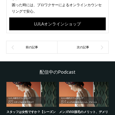
困った時には、プロワクサーによるオンラインカウンセ
リングで安心。
LULAオンラインショップ
配信中のPodcast
シ
スタッフは女性ですか？【シーズン
メンズVIO脱毛のメリット、デメリ
5