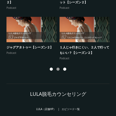
２】
ット【シーズン２】
ー
Podcast
Podcast
Po
ジャグアタトゥー【シーズン２】
１人じゃ行きにくい、２人で行って
7
もいい？【シーズン２】
供
Podcast
Podcast
Po
LULA脱毛カウンセリング
LULA（店舗HP）
エピソード一覧