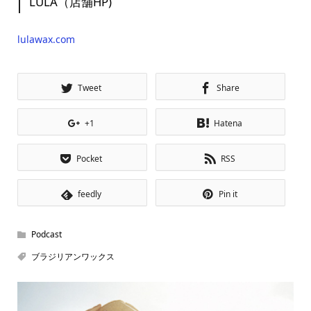
LULA（店舗HP)
lulawax.com
Tweet
Share
+1
Hatena
Pocket
RSS
feedly
Pin it
Podcast
ブラジリアンワックス