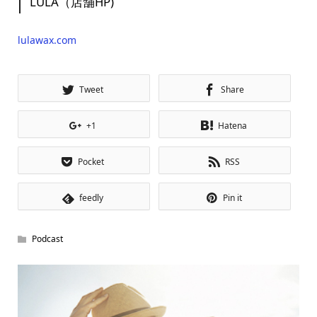
LULA（店舗HP)
lulawax.com
Tweet
Share
+1
Hatena
Pocket
RSS
feedly
Pin it
Podcast