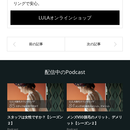
リングで安心。
LULAオンラインショップ
配信中のPodcast
シ
スタッフは女性ですか？【シーズン
メンズVIO脱毛のメリット、デメリ
5
２】
ット【シーズン２】
ー
Podcast
Podcast
Po