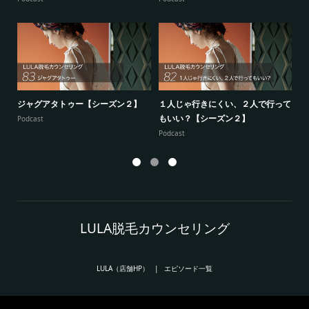
ジャグアタトゥー【シーズン２】
１人じゃ行きにくい、２人で行って
7
もいい？【シーズン２】
供
Podcast
Podcast
Po
LULA脱毛カウンセリング
LULA（店舗HP）
エピソード一覧